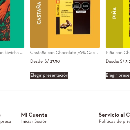
Tableta de chocolate con kiwicha 70% cacao orgánico
Castaña con Chocolate 70% Cacao Orgánico
Desde:
S/
27.30
Desde:
S/
3.
Elegir presentación
Elegir prese
s
Mi Cuenta
Servicio al 
mpresa
Iniciar Sesión
Políticas de pri