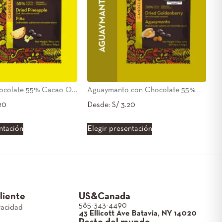
Piña con Chocolate 55% Cacao Orgánico
Aguaymanto con Chocolate 55% Cacao Orgánico
20
Desde:
S/
3.20
ntación
Elegir presentación
Cliente
US&Canada
585-343-4490
vacidad
43 Ellicott Ave Batavia, NY 14020