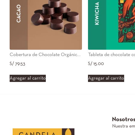
Cobertura de Chocolate Orgánico 55% – 1kg
S/
79.53
S/
15.00
Agregar al carrito
Agregar al carrito
Nosotro
Nuestra e