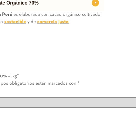
ate Orgánico 70%
a Perú
es elaborada con cacao orgánico cultivado
ro
sostenible
y de
comercio justo
.
0% – 1kg”
pos obligatorios están marcados con
*