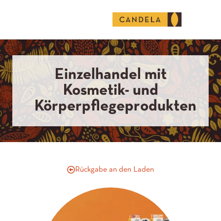
Deutsch (Deutschland)
Einzelhandel mit
Kosmetik- und
Körperpflegeprodukten
Rückgabe an den Laden