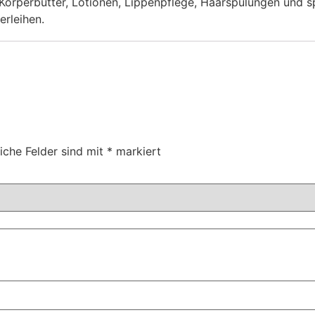
 Körperbutter, Lotionen, Lippenpflege, Haarspülungen und 
erleihen.
liche Felder sind mit
*
markiert