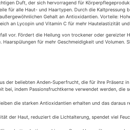
htigen Duft, der sich hervorragend für Körperpflegeprodukte
le für alle Haut- und Haartypen. Durch die Kaltpressung bl
 außergewöhnlichen Gehalt an Antioxidantien. Vorteile: Hoh
 Reich an Lycopin und Vitamin C für mehr Hautelastizität un
ll vor. Fördert die Heilung von trockener oder gereizter 
ege. Haarspülungen für mehr Geschmeidigkeit und Volumen
us der beliebten Anden-Superfrucht, die für ihre Präsenz i
eit bei, indem Passionsfruchtkerne verwendet werden, die
leiben die starken Antioxidantien erhalten und das daraus r
zität der Haut, reduziert die Lichtalterung, spendet viel Fe