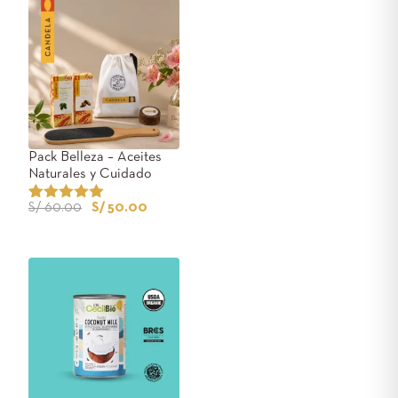
Pack Belleza – Aceites
Naturales y Cuidado
Personal
S/
60.00
S/
50.00
Valorado
1
con
5.00
de
5 en base
a
valoración
de un
cliente